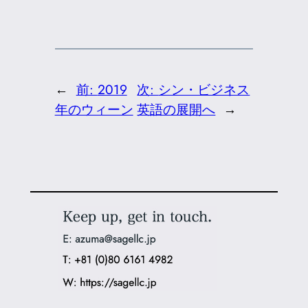
←
前:
2019
次:
シン・ビジネス
年のウィーン
英語の展開へ
→