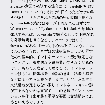
す。当然ながらWe must walk carefully. Downstairs, it
is dark.の意図で発話する場合には、carefullyおよび
Downstairsについてはそれぞれ目立ったピッチの動
きがあり、さらにそれらの語の発話時間も長くな
り、carefullyの後ではポーズもおかれるはずです。
We must walk carefully downstairs. It is dark.の意図の
発話であれば、downstairsで顕著なピッチ下降があ
り発話時間も長くなるし、carefullyではなく
downstairsの後にポーズがおかれるでしょう。これ
でわかるように、まずは文法構造をしっかり示す
ための基本的なイントネーションの形が確定しな
いことには、根本的な意思疎通ができなくなるの
です。もちろん総合して考えると、イントネーシ
ョンはさらに情報構造、発話の意図、話者の感情
などによっても影響を受けます。ただ、意図する
文法構造が定まらない限りイントネーションの形
が定まらないのは事実で、この意味でイントネー
ションを作り出す最も重要な要因は文法構造であ
るといえるでしょう。