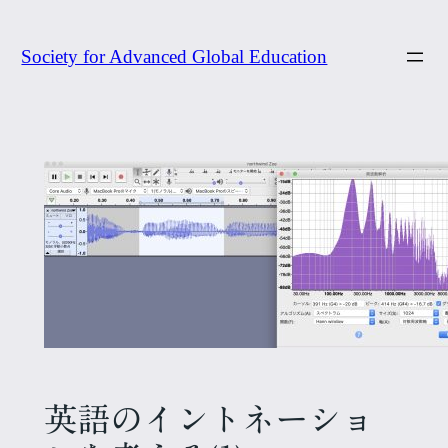
内
容
Society for Advanced Global Education
を
ス
キ
ッ
プ
英語のイントネーショ