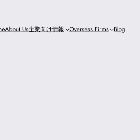
me
About Us
企業向け情報
Overseas Firms
Blog