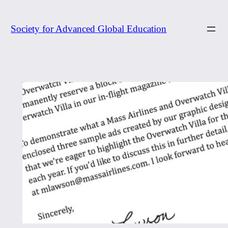
内
容
Society for Advanced Global Education
を
ス
キ
ッ
プ