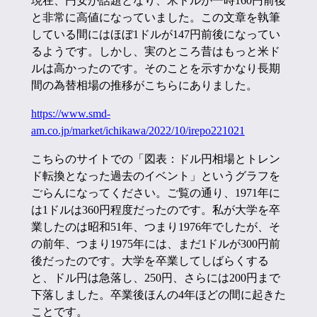
現在、円安が話題となり、米ドルが一時160円前後
と非常に高値になっていました。この文章を執筆
している間にはほぼ1ドルが147円前後になってい
るようです。しかし、実のところ昔はもっと米ド
ルは高かったのです。そのことを示すかなり長期
間の為替相場の推移がこちらにありました。
https://www.smd-
am.co.jp/market/ichikawa/2022/10/irepo221021
こちらのサイトでの「図表：ドル円相場とトレン
ド転換となった過去のイベント」というグラフを
ごらんになってください。ご覧の通り、1971年に
は1ドルは360円程度だったのです。私が大学を卒
業したのは昭和51年、つまり1976年でしたが、そ
の前年、つまり1975年には、まだ1ドルが300円前
後だったのです。大学を卒業してしばらくする
と、ドル円は急落し、250円、さらには200円まで
下落しました。卒業後ほんの4年ほどの間に起きた
ことです。